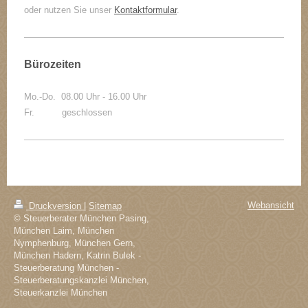
oder nutzen Sie unser
Kontaktformular
.
Bürozeiten
Mo.-Do. 08.00 Uhr - 16.00 Uhr
Fr. geschlossen
Webansicht
Druckversion
|
Sitemap
© Steuerberater München Pasing,
München Laim, München
Nymphenburg, München Gern,
München Hadern, Katrin Bulek -
Steuerberatung München -
Steuerberatungskanzlei München,
Steuerkanzlei München