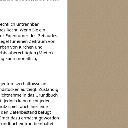
echtlich untrennbar
hes Recht. Wenn Sie ein
nur Eigentümer des Gebäudes.
Regel für einen Zeitraum von
erben von Kirchen und
bbauberechtigten (Mieter)
ng kann monatlich,
igentumsverhältnisse an
dstücken aufzeigt. Zuständig
nsichtnahme in das Grundbuch
. Jedoch kann nicht jeder
tz spielt auch hier eine
n den Datenbestand befugt
ntümer dazu ermächtigt worden
rundbucheintrag beinhaltet