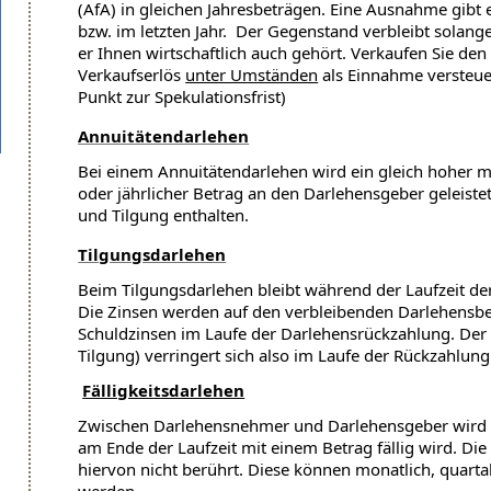
(AfA) in gleichen Jahresbeträgen. Eine Ausnahme gibt 
bzw. im letzten Jahr. Der Gegenstand verbleibt solange
er Ihnen wirtschaftlich auch gehört. Verkaufen Sie d
Verkaufserlös
unter Umständen
als Einnahme versteue
Punkt zur Spekulationsfrist)
Annuitätendarlehen
Bei einem Annuitätendarlehen wird ein gleich hoher mo
oder jährlicher Betrag an den Darlehensgeber geleiste
und Tilgung enthalten.
Tilgungsdarlehen
Beim Tilgungsdarlehen bleibt während der Laufzeit der
Die Zinsen werden auf den verbleibenden Darlehensbet
Schuldzinsen im Laufe der Darlehensrückzahlung. Der
Tilgung) verringert sich also im Laufe der Rückzahlung
Fälligkeitsdarlehen
Zwischen Darlehensnehmer und Darlehensgeber wird v
am Ende der Laufzeit mit einem Betrag fällig wird. Di
hiervon nicht berührt. Diese können monatlich, quartal