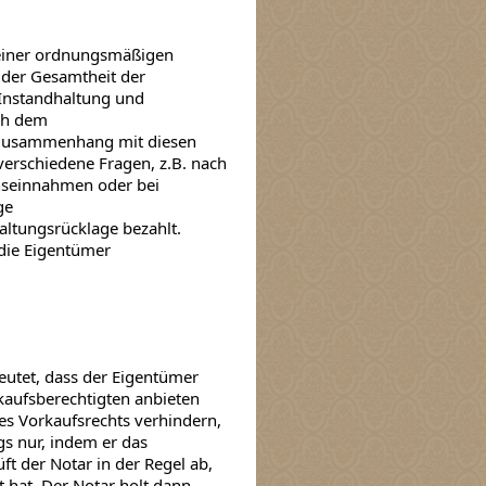
 einer ordnungsmäßigen
der Gesamtheit der
nstandhaltung und
ch dem
 Zusammenhang mit diesen
verschiedene Fragen, z.B. nach
nseinnahmen oder bei
ge
ltungsrücklage bezahlt.
 die Eigentümer
deutet, dass der Eigentümer
kaufsberechtigten anbieten
s Vorkaufsrechts verhindern,
gs nur, indem er das
t der Notar in der Regel ab,
 hat. Der Notar holt dann