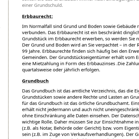
einer Grundschuld.
Erbbaurecht:
Im Normalfall sind Grund und Boden sowie Gebäude r
verbunden. Das Erbbaurecht ist ein beschränkt dinglic
Grundstück im Erbbaurecht erwerben, so werden Sie 
Der Grund und Boden wird an Sie verpachtet – in der 
99 Jahre. Erbbaurechte finden sich häufig bei den Erw
Gemeinden. Der Grundstückseigentümer erhält vom Er
eine Mietzahlung in Form des Erbbauzinses .Die Zahlu
quartalsweise oder jährlich erfolgen.
Grundbuch
Das Grundbuch ist das amtliche Verzeichnis, das die E
Grundstücken sowie andere Rechte und Lasten an Grun
für das Grundbuch ist das örtliche Grundbuchamt. Ei
erhält nicht jedermann und auch nicht uneingeschränkt
ohne Einschränkung alle Daten einsehen. Der Datenschu
wichtige Rolle. Daher müssen Sie zur Einsichtnahme i
(z.B. als Notar, Behörde oder Gericht) bzw. vom Eige
sein (z.B. im Zuge von Verkaufsverhandlungen). Der G