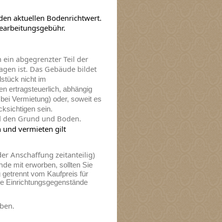
den aktuellen Bodenrichtwert.
Bearbeitungsgebühr.
h ein abgegrenzter Teil der
agen ist. Das Gebäude bildet
nicht im
dstück
n ertragsteuerlich, abhängig
 bei Vermietung) oder, soweit es
cksichtigen sein.
 den Grund und Boden.
 und vermieten gilt
der Anschaffung zeitanteilig)
ände
mit erworben, sollten Sie
 getrennt vom Kaufpreis für
e Einrichtungsgegenstände
eben.