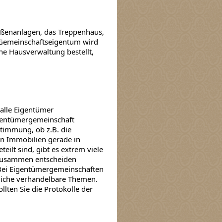
ßenanlagen, das Treppenhaus,
 Gemeinschaftseigentum wird
ine Hausverwaltung bestellt,
 alle Eigentümer
igentümergemeinschaft
timmung, ob z.B. die
en Immobilien gerade in
ilt sind, gibt es extrem viele
zusammen entscheiden
. Bei Eigentümergemeinschaften
tliche verhandelbare Themen.
lten Sie die Protokolle der