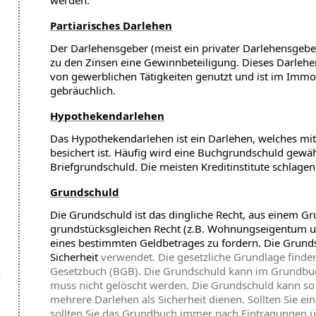
werden.
Partiarisches Darlehen
Der Darlehensgeber (meist ein privater Darlehensgeber)
zu den Zinsen eine Gewinnbeteiligung. Dieses Darlehe
von gewerblichen Tätigkeiten genutzt und ist im Immo
gebräuchlich.
Hypothekendarlehen
Das Hypothekendarlehen ist ein Darlehen, welches m
besichert ist. Häufig wird eine Buchgrundschuld gewähl
Briefgrundschuld. Die meisten Kreditinstitute schlage
Grundschuld
Die Grundschuld ist das dingliche Recht, aus einem G
grundstücksgleichen Recht (z.B. Wohnungseigentum u
eines bestimmten Geldbetrages zu fordern. Die Grund
Sicherheit
verwendet. Die gesetzliche Grundlage finden 
Gesetzbuch (BGB). Die Grundschuld kann im Grundbu
muss nicht gelöscht werden. Die Grundschuld kann so 
mehrere Darlehen als Sicherheit dienen. Sollten Sie e
sollten Sie das Grundbuch immer nach Eintragungen 