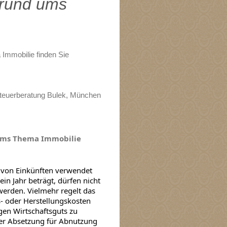
 rund ums
Immobilie finden Sie
 Steuerberatung Bulek, München
 ums Thema Immobilie
ng von Einkünften verwendet
n Jahr beträgt, dürfen nicht
werden. Vielmehr regelt das
- oder Herstellungskosten
gen Wirtschaftsguts zu
iner Absetzung für Abnutzung