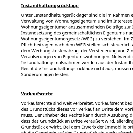
Instandhaltungsrücklage
Unter „Instandhaltungsrücklage” sind die im Rahmen
Verwaltung von Wohnungseigentum und im Interesse 
Wohnungseigentümer anzusammelnden Beiträge zur I
Instandsetzung des gemeinschaftlichen Eigentums na
Wohnungseigentümergesetz (WEG) zu verstehen. Im
Pflichtbeiträgen nach dem WEG stellen sich steuerlich 
dem Werbungskostenabzug, der Versteuerung von Zi
Veräußerungen von Eigentumswohnungen. Notwendi
Instandhaltungsmaßnahmen werden aus der Instandha
Reicht die Instandhaltungsrücklage nicht aus, müssen
Sonderumlagen leisten.
Vorkaufsrecht
Vorkaufsrechte sind weit verbreitet. Vorkaufsrecht be
des Grundstücks dieses vor Verkauf an Dritte dem Vor
muss. Der Inhaber des Rechts kann durch Ausübung de
dass das Grundstück an Dritte veräußert wird, allerdin
Grundstück erwirbt. Bei dem Erwerb der Immobilie prüf
ob die Gemeinde auf das Grundstück ein Vorkaufsrecht