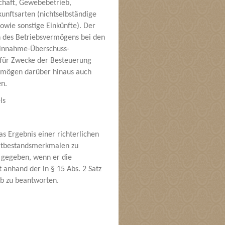
chaft, Gewebebetrieb,
unftsarten (nichtselbständige
owie sonstige Einkünfte). Der
n des Betriebsvermögens bei den
Einnahme-Überschuss-
 für Zwecke der Besteuerung
vermögen darüber hinaus auch
en.
ls
s Ergebnis einer richterlichen
 Tatbestandsmerkmalen zu
 gegeben, wenn er die
t anhand der in § 15 Abs. 2 Satz
eb zu beantworten.