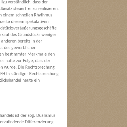
llzu verständlich, dass der
besitz steuerfrei zu realisieren.
 in einem schnellen Rhythmus
uerte diesem spekulativen
ndstücksveräußerungsgeschäfte
erkauf des Grundstücks weniger
 anderen bereits in der
ut des gewerblichen
egen bestimmter Merkmale den
s hatte zur Folge, dass der
n wurde. Die Rechtsprechung
FH in ständiger Rechtsprechung
tückshandel heute ein
andels ist der sog. Dualismus
 vorzufindende Differenzierung