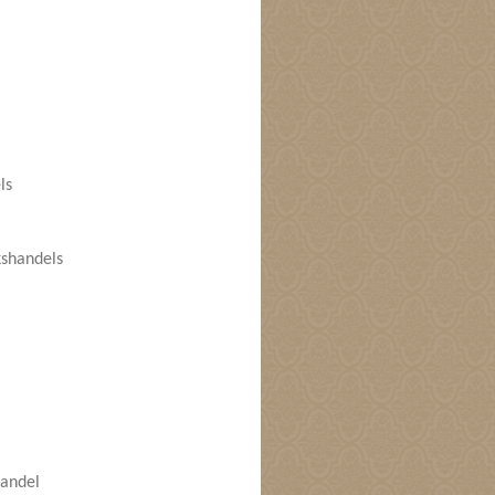
ls
kshandels
handel